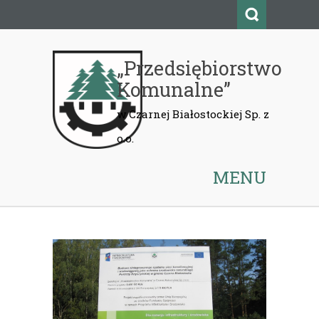
„Przedsiębiorstwo
Komunalne”
MENU