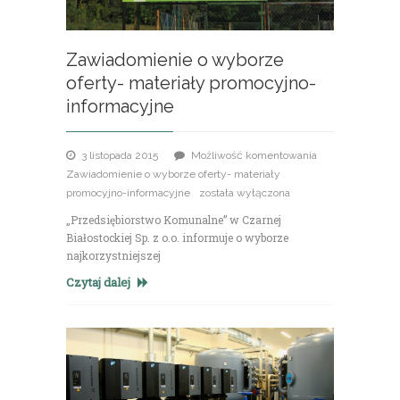
Zawiadomienie o wyborze
oferty- materiały promocyjno-
informacyjne
3 listopada 2015
Możliwość komentowania
Zawiadomienie o wyborze oferty- materiały
promocyjno-informacyjne
została wyłączona
„Przedsiębiorstwo Komunalne” w Czarnej
Białostockiej Sp. z o.o. informuje o wyborze
najkorzystniejszej
Czytaj dalej