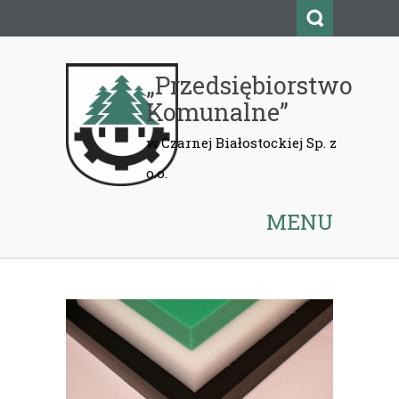
„Przedsiębiorstwo
Komunalne”
MENU