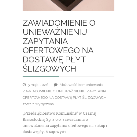
ZAWIADOMIENIE O
UNIEWAŻNIENIU
ZAPYTANIA
OFERTOWEGO NA
DOSTAWĘ PŁYT
ŚLIZGOWYCH
5 maja 2026
Możliwość komentowania
ZAWIADOMIENIE O UNIEWAŻNIENIU ZAPYTANIA
OFERTOWEGO NA DOSTAWĘ PŁYT ŚLIZGOWYCH
została wyłączona
„Przedsiębiorstwo Komunalne” w Czarnej
Białostockiej Sp. z o.o. zawiadamia o
unieważnieniu zapytania ofertowego na zakup i
dostawę płyt ślizgowych.