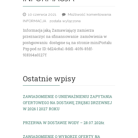
10 czerwca 2021
Możliwość komentowania
INFORMACJA
została wyłączona
Informacja jaką Zamawiający zamierza
przeznaczyć na sfinansowanie zamówienia w
postępowaniu dostępne są na stronie miniPortalu
Pzp pod nr ID: 6d24c8a1-8dd1-40f6-8fdf-
918164a0127f
Ostatnie wpisy
ZAWIADOMIENIE O UNIEWAŻNIENIU ZAPYTANIA
OFERTOWEGO NA DOSTAWĘ ZRĘBKI DRZEWNEJ
W 2026 I 2027 ROKU
PRZERWA W DOSTAWIE WODY – 28.07.2026r.
ZAWIADOMIENIE O WYBORZE OFERTY NA