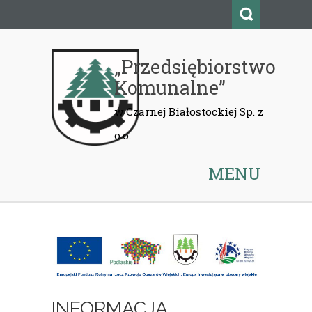
„Przedsiębiorstwo
Komunalne”
MENU
INFORMACJA