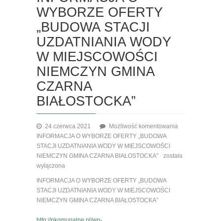
WYBORZE OFERTY
„BUDOWA STACJI
UZDATNIANIA WODY
W MIEJSCOWOŚCI
NIEMCZYN GMINA
CZARNA
BIAŁOSTOCKA”
24 czerwca 2021
Możliwość komentowania
INFORMACJA O WYBORZE OFERTY „BUDOWA
STACJI UZDATNIANIA WODY W MIEJSCOWOŚCI
NIEMCZYN GMINA CZARNA BIAŁOSTOCKA”
została
wyłączona
INFORMACJA O WYBORZE OFERTY „BUDOWA
STACJI UZDATNIANIA WODY W MIEJSCOWOŚCI
NIEMCZYN GMINA CZARNA BIAŁOSTOCKA”
http://pkomunalne.pl/wp-