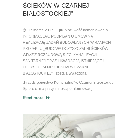
ŚCIEKÓW W CZARNEJ
BIAŁOSTOCKIEJ”
17 marca 2017
Możliwość komentowania
INFORMACJA O PODPISANIU UMÓW NA
REALIZACJĘ ZADAŃ BUDOWLANYCH W RAMACH
PROJEKTU „BUDOWA OCZYSZCZALNI ŚCIEKÓW
WRAZ Z ROZBUDOWĄ SIECI KANALIZACJI
SANITARNEJ ORAZ LIKWIDACJĄ ISTNIEJĄCEJ
OCZYSZCZALNI ŚCIEKÓW W CZARNEJ
BIAŁOSTOCKIEJ”
została wyłączona
„Przedsiębiorstwo Komunalne” w Czarnej Białostockiej
Sp. z o.o. ma przyjemność poinformować,
Read more