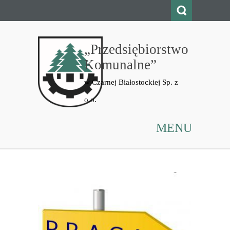
„Przedsiębiorstwo
Komunalne”
MENU